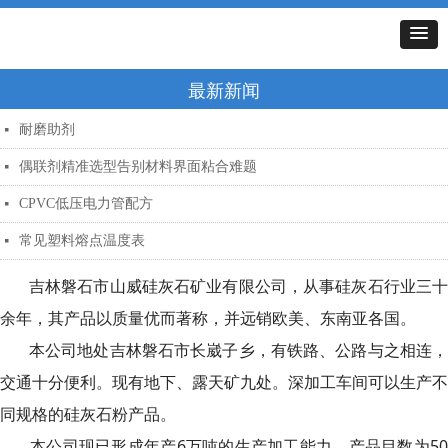
最新新闻
耐磨助剂
넷
偶联剂精准选型告别材料界面粘合难题
넷
CPVC低压电力管配方
넷
常见塑料熔点温度表
넷
吉林磐石市山威硅灰石矿业有限公司，从事硅灰石行业三十
余年，其产品以质量优而著称，并远销欧美、东南亚各国。
本公司地处吉林磐石市长崴子乡，有铁路、公路与之相连，
交通十分便利。现有地下、露天矿九处。深加工车间可以生产不
同规格的硅灰石粉产品。
本公司现已形成年产6万吨的生产加工能力，产品目数为50