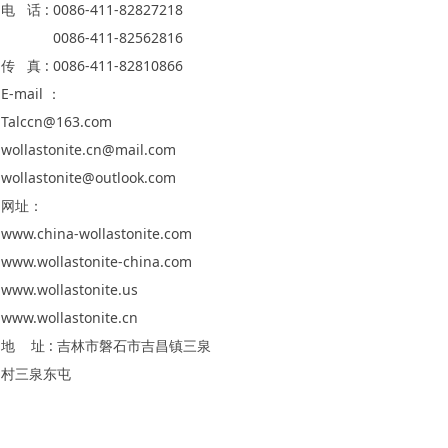
电 话 : 0086-411-82827218
0086-411-82562816
传 真 : 0086-411-82810866
E-mail ：
Talccn@163.com
wollastonite.cn@mail.com
wollastonite@outlook.com
网址：
www.china-wollastonite.com
www.wollastonite-china.com
www.wollastonite.us
www.wollastonite.cn
地 址 : 吉林市磐石市吉昌镇三泉
村三泉东屯