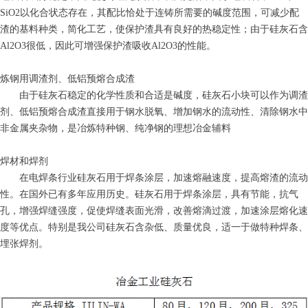
SiO2以化合状态存在，其配比恰处于连铸所需要的碱度范围，可减少配
渣的基料种类，简化工艺，使保护渣具有良好的热稳定性；由于硅灰石含
Al2O3很低，因此可增强保护渣吸收Al2O3的性能。
炼钢用调渣剂、低铝预熔合成渣
由于硅灰石稳定的化学性质和合适是碱度，硅灰石小块可以作为调渣
剂、低铝预熔合成渣直接用于钢水脱氧、增加钢水的流动性、清除钢水中
非金属夹杂物，是冶炼特种钢、纯净钢的理想冶金辅料
焊材和焊剂
在电焊条行业硅灰石用于焊条涂层，加速熔融速度，提高熔渣的流动
性。在国外已有多年应用历史。硅灰石用于焊条涂层，具有节能，抗气
孔，增强焊缝强度，促使焊缝表面光滑，改善熔滴过渡，加速涂层熔化速
度等优点。特别是我公司硅灰石含杂低、质量优良，适一于做特种焊条、
埋张焊剂。