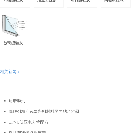
焊接级硅灰石
冶金工业级硅
填料级硅灰石
陶瓷级硅灰石
粉
灰石粉
粉
粉
玻璃级硅灰石
粉
相关新闻：
耐磨助剂
넷
偶联剂精准选型告别材料界面粘合难题
넷
CPVC低压电力管配方
넷
常见塑料熔点温度表