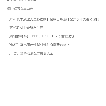
넷
进口硅灰石三巨头
넷
【PVC技术从业人员必收藏】聚氯乙烯基础配方设计需要考虑的要点
넷
【PVC片材】介绍及生产
넷
【弹性体材料】TPEE、TPU、TPV等性能比较
넷
【分析】家电用改性塑料部件有哪些趋势？
넷
【干货】塑料助剂配方要点大全
넷