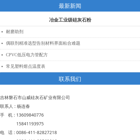
最新新闻
冶金工业级硅灰石粉
耐磨助剂
넷
偶联剂精准选型告别材料界面粘合难题
넷
CPVC低压电力管配方
넷
常见塑料熔点温度表
넷
联系我们
吉林磐石市山威硅灰石矿业有限公司
联系人 : 杨连春
手 机 : 13609840776
15841193975
电 话 : 0086-411-82827218