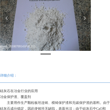
넳
넲
thumb_20180709141018_115
详细介绍：
硅灰石在冶金行业的应用
冶金保护渣、覆盖剂
主要用作生产颗粒板坯连铸、模铸保护渣和无碳保护渣的基料。由于
硅灰石成分稳定，因此使铸坯无缺陷，表面光洁；由于硅灰石中CaO和