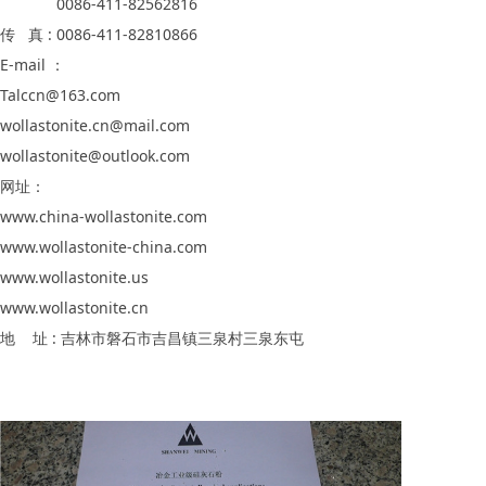
0086-411-82562816
传 真 : 0086-411-82810866
E-mail ：
Talccn@163.com
wollastonite.cn@mail.com
wollastonite@outlook.com
网址：
www.china-wollastonite.com
www.wollastonite-china.com
www.wollastonite.us
www.wollastonite.cn
地 址 : 吉林市磐石市吉昌镇三泉村三泉东屯